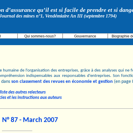
on d’assurance qu’il est si facile de prendre et si dan
Journal des mines n°1, Vendémiaire An III (septembre 1794)
l
Qui sommes-nous?
Gouvernance
Biographie d
 humaine de l'organisation des entreprises, grâce à des analyses qui ne fo
ompréhension indispensables aux responsables d'entreprises. Son fonct
dans
son classement des revues en économie et gestion
(en page 
iste des autres relecteurs
cles et les instructions aux auteurs
N° 87 - March 2007