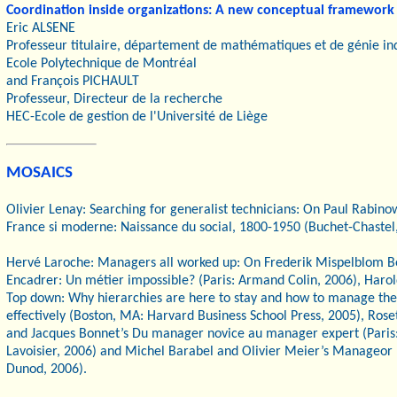
Coordination inside organizations: A new conceptual framework
Eric ALSENE
Professeur titulaire, département de mathématiques et de génie ind
Ecole Polytechnique de Montréal
and François PICHAULT
Professeur, Directeur de la recherche
HEC-Ecole de gestion de l'Université de Liège
MOSAICS
Olivier Lenay: Searching for generalist technicians: On Paul Rabino
France si moderne: Naissance du social, 1800-1950 (Buchet-Chastel
Hervé Laroche: Managers all worked up: On Frederik Mispelblom B
Encadrer: Un métier impossible? (Paris: Armand Colin, 2006), Harold
Top down: Why hierarchies are here to stay and how to manage t
effectively (Boston, MA: Harvard Business School Press, 2005), Ros
and Jacques Bonnet’s Du manager novice au manager expert (Paris
Lavoisier, 2006) and Michel Barabel and Olivier Meier’s Manageor (
Dunod, 2006).