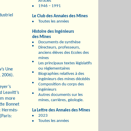
Articles
1946 – 1991
ustriel
Le Club des Annales des Mines
Toutes les années
Histoire des Ingénieurs
des Mines
Documents de synthèse
Directeurs, professeurs,
anciens élèves des Ecoles des
mines
Les principaux textes législatifs
ou règlementaires
w’s Une
Biographies relatives à des
, 2006).
ingénieurs des mines décédés
Composition du corps des
eyer’s
ingénieurs
 Leavitt’s
Autres documents sur les
hem more
mines, carrières, géologie.
ette Bonnet
: Hermès-
La Lettre des Annales des Mines
2023
Paris:
Toutes les années