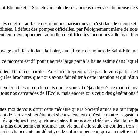
nt-Etienne et la Société amicale de ses anciens élèves est heureuse de se
en effet, au faste des réunions parisiennes et c'est dans le silence et
litées, à défaut des pompes officielles, par l'éloignement même de notre 
ent leur développement au milieu de difficultés inconnues ailleurs et bien
ge qu'il faisait dans la Loire, que l'Ecole des mines de Saint-Etienne c
en ce moment est dû pour une très large part à la haute estime dans laque
aient l'être mes paroles. Aussi n'entreprendrai-je pas de vous parler de l
çu les brochures que nous avons fait éditer à cette intention et qui rés
veler ici les remerciements que je vous ai déjà adressés ce matin dans 
 tous nos camarades de l'Ecole, mais encore tous ceux des générations f
ettez-moi de vous offrir cette médaille que la Société amicale a fait fra
lent de l'artiste si pénétrant et si consciencieux qu'est le maître Legastel
té : quelques titres, quelques dates. Il nous a semblé que c'était la meil
plus éloquemment résumer une vie qui à elle seule en contient trois : ce
reprise chancelante au début ; celle enfin du penseur, qui a su mettre en f