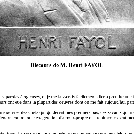
Discours de M. Henri FAYOL
des paroles élogieuses, et je me laisserais facilement aller à prendre un
eurs ont eue dans la plupart des oeuvres dont on me fait aujourd'hui par
la camaraderie, des chefs qui guidèrent mes premiers pas, des savants qui 
défendre contre toute exagération d'amour-propre et à ranimer les sentime
iter tous. Laissez-moi vous rappeler mon contemporain et ami Murgue,