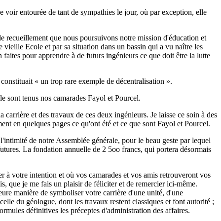
 voir entourée de tant de sympathies le jour, où par exception, elle
 le recueillement que nous poursuivons notre mission d'éducation et
vieille Ecole et par sa situation dans un bassin qui a vu naître les
 faites pour apprendre à de futurs ingénieurs ce que doit être la lutte
onstituait « un trop rare exemple de décentralisation ».
lle sont tenus nos camarades Fayol et Pourcel.
a carrière et des travaux de ces deux ingénieurs. Je laisse ce soin à des
ument en quelques pages ce qu'ont été et ce que sont Fayol et Pourcel.
l'intimité de notre Assemblée générale, pour le beau geste par lequel
utures. La fondation annuelle de 2 5oo francs, qui portera désormais
pper à votre intention et où vos camarades et vos amis retrouveront vos
ois, que je me fais un plaisir de féliciter et de remercier ici-même.
leure manière de symboliser votre carrière d'une unité, d'une
lle du géologue, dont les travaux restent classiques et font autorité ;
ormules définitives les préceptes d'administration des affaires.