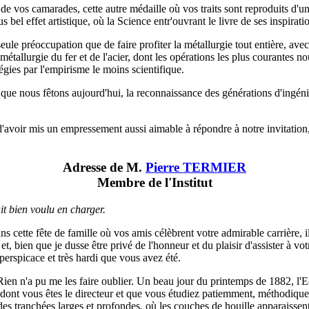
de vos camarades, cette autre médaille où vos traits sont reproduits d'u
s bel effet artistique, où la Science entr'ouvrant le livre de ses inspirat
 seule préoccupation que de faire profiter la métallurgie tout entière, av
 métallurgie du fer et de l'acier, dont les opérations les plus courantes n
égies par l'empirisme le moins scientifique.
e nous fêtons aujourd'hui, la reconnaissance des générations d'ingénieu
 d'avoir mis un empressement aussi aimable à répondre à notre invitation
Adresse de M.
Pierre TERMIER
Membre de l'Institut
it bien voulu en charger.
ns cette fête de famille où vos amis célèbrent votre admirable carrière,
, bien que je dusse être privé de l'honneur et du plaisir d'assister à vot
perspicace et très hardi que vous avez été.
en n'a pu me les faire oublier. Un beau jour du printemps de 1882, l'E
 dont vous êtes le directeur et que vous étudiez patiemment, méthodiquem
des tranchées larges et profondes, où les couches de houille apparaissent