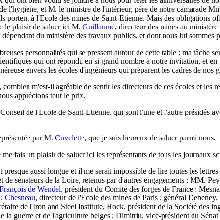
x qui ont bien voulu se joindre à nous pour fêter les anniversaires de 
t de l'hygiène, et M. le ministre de l'intérieur, père de notre camarade
s portent à l'Ecole des mines de Saint-Etienne. Mais des obligations offi
 le plaisir de saluer ici M.
Guillaume
, directeur des mines au ministère
urs dépendant du ministère des travaux publics, et dont nous lui sommes 
reuses personnalités qui se pressent autour de cette table ; ma tâche sera
entifiques qui ont répondu en si grand nombre à notre invitation, et en
énéreuse envers les écoles d'ingénieurs qui préparent les cadres de nos g
 combien m'est-il agréable de sentir les directeurs de ces écoles et les 
ous apprécions tout le prix.
e Conseil de l'Ecole de Saint-Etienne, qui sont l'une et l'autre présidés 
 représentée par M.
Cuvelette
, que je suis heureux de saluer parmi nous.
 me fais un plaisir de saluer ici les représentants de tous les journaux sc
t presque aussi longue et il me serait impossible de lire toutes les lettre
t de sénateurs de la Loire, retenus par d'autres engagements : MM. Peycc
François de Wendel
, président du Comité des forges de France ; Mesnasg
 ;
Chesneau
, directeur de l'Ecole des mines de Paris ; général Debene
aire de l'Iron and Steel Institute, Hock, président de la Société des i
a guerre et de l'agriculture belges ; Dimitriu, vice-président du Sénat r