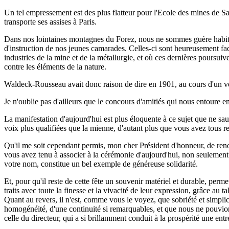
Un tel empressement est des plus flatteur pour l'Ecole des mines de Sai
transporte ses assises à Paris.
Dans nos lointaines montagnes du Forez, nous ne sommes guère habitués 
d'instruction de nos jeunes camarades. Celles-ci sont heureusement faci
industries de la mine et de la métallurgie, et où ces dernières poursuiv
contre les éléments de la nature.
Waldeck-Rousseau avait donc raison de dire en 1901, au cours d'un voya
Je n'oublie pas d'ailleurs que le concours d'amitiés qui nous entoure 
La manifestation d'aujourd'hui est plus éloquente à ce sujet que ne saur
voix plus qualifiées que la mienne, d'autant plus que vous avez tous re
Qu'il me soit cependant permis, mon cher Président d'honneur, de renou
vous avez tenu à associer à la cérémonie d'aujourd'hui, non seulement
votre nom, constitue un bel exemple de généreuse solidarité.
Et, pour qu'il reste de cette fête un souvenir matériel et durable, perm
traits avec toute la finesse et la vivacité de leur expression, grâce au ta
Quant au revers, il n'est, comme vous le voyez, que sobriété et simplici
homogénéité, d'une continuité si remarquables, et que nous ne pouvions 
celle du directeur, qui a si brillamment conduit à la prospérité une ent