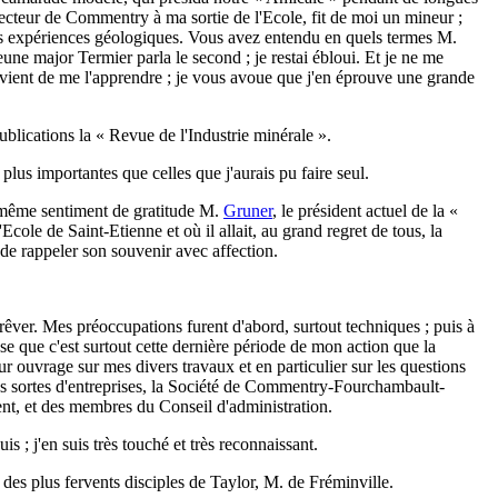
ecteur de Commentry à ma sortie de l'Ecole, fit de moi un mineur ;
es expériences géologiques. Vous avez entendu en quels termes M.
eune major Termier parla le second ; je restai ébloui. Et je ne me
r vient de me l'apprendre ; je vous avoue que j'en éprouve une grande
blications la « Revue de l'Industrie minérale ».
 plus importantes que celles que j'aurais pu faire seul.
un même sentiment de gratitude M.
Gruner
, le président actuel de la «
Ecole de Saint-Etienne et où il allait, au grand regret de tous, la
é de rappeler son souvenir avec affection.
ver. Mes préoccupations furent d'abord, surtout techniques ; puis à
nse que c'est surtout cette dernière période de mon action que la
r ouvrage sur mes divers travaux et en particulier sur les questions
utes sortes d'entreprises, la Société de Commentry-Fourchambault-
dent, et des membres du Conseil d'administration.
 ; j'en suis très touché et très reconnaissant.
 des plus fervents disciples de Taylor, M. de Fréminville.