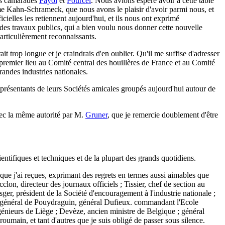
nos camarades
Fayol
et
Pourcel
. Nous avions espéré avoir à cette table
 Mme Kahn-Schrameck, que nous avons le plaisir d'avoir parmi nous, et
cielles les retiennent aujourd'hui, et ils nous ont exprimé
 des travaux publics, qui a bien voulu nous donner cette nouvelle
particulièrement reconnaissants.
it trop longue et je craindrais d'en oublier. Qu'il me suffise d'adresser
 premier lieu au Comité central des houillères de France et au Comité
randes industries nationales.
représentants de leurs Sociétés amicales groupés aujourd'hui autour de
avec la même autorité par M.
Gruner
, que je remercie doublement d'être
ientifiques et techniques et de la plupart des grands quotidiens.
s que j'ai reçues, exprimant des regrets en termes aussi aimables que
lon, directeur des journaux officiels ; Tissier, chef de section au
er, président de la Société d'encouragement à l'industrie nationale ;
y, général de Pouydraguin, général Dufieux. commandant l'Ecole
ngénieurs de Liège ; Devèze, ancien ministre de Belgique ; général
oumain, et tant d'autres que je suis obligé de passer sous silence.