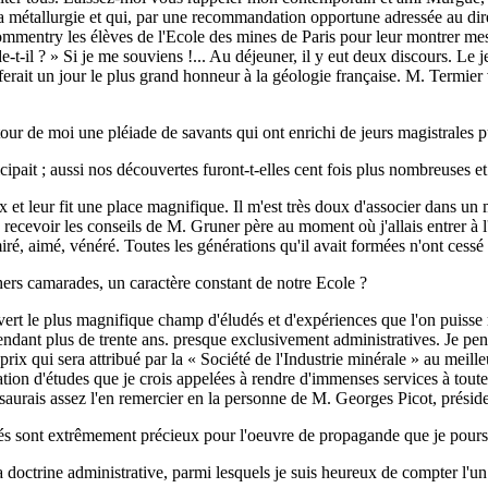
a métallurgie et qui, par une recommandation opportune adressée au dir
ommentry les élèves de l'Ecole des mines de Paris pour leur montrer m
t-il ? » Si je me souviens !... Au déjeuner, il y eut deux discours. Le j
ferait un jour le plus grand honneur à la géologie française. M. Termie
r de moi une pléiade de savants qui ont enrichi de jeurs magistrales pu
icipait ; aussi nos découvertes furont-t-elles cent fois plus nombreuses et
ux et leur fit une place magnifique. Il m'est très doux d'associer dans 
 recevoir les conseils de M. Gruner père au moment où j'allais entrer à l'
admiré, aimé, vénéré. Toutes les générations qu'il avait formées n'ont cess
chers camarades, un caractère constant de notre Ecole ?
 le plus magnifique champ d'éludés et d'expériences que l'on puisse rê
 pendant plus de trente ans. presque exclusivement administratives. Je pe
 qui sera attribué par la « Société de l'Industrie minérale » au meilleu
nuation d'études que je crois appelées à rendre d'immenses services à to
e saurais assez l'en remercier en la personne de M. Georges Picot, prési
és sont extrêmement précieux pour l'oeuvre de propagande que je poursuis
 doctrine administrative, parmi lesquels je suis heureux de compter l'un