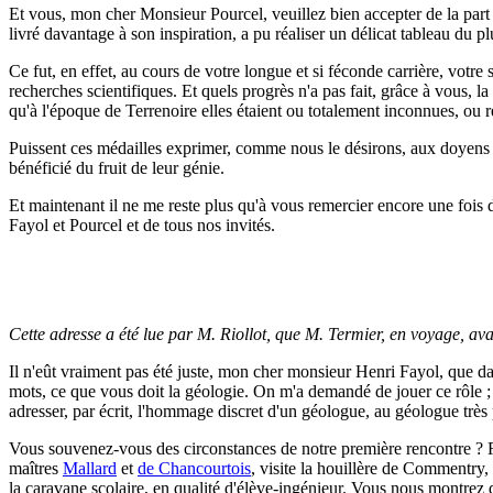
Et vous, mon cher Monsieur Pourcel, veuillez bien accepter de la part 
livré davantage à son inspiration, a pu réaliser un délicat tableau du plu
Ce fut, en effet, au cours de votre longue et si féconde carrière, votre
recherches scientifiques. Et quels progrès n'a pas fait, grâce à vous, la
qu'à l'époque de Terrenoire elles étaient ou totalement inconnues, ou r
Puissent ces médailles exprimer, comme nous le désirons, aux doyens qu
bénéficié du fruit de leur génie.
Et maintenant il ne me reste plus qu'à vous remercier encore une fois
Fayol et Pourcel et de tous nos invités.
Cette adresse a été lue par M. Riollot, que M. Termier, en voyage, ava
Il n'eût vraiment pas été juste, mon cher monsieur Henri Fayol, que da
mots, ce que vous doit la géologie. On m'a demandé de jouer ce rôle ; et
adresser, par écrit, l'hommage discret d'un géologue, au géologue très 
Vous souvenez-vous des circonstances de notre première rencontre ? Ri
maîtres
Mallard
et
de Chancourtois
, visite la houillère de Commentry,
la caravane scolaire, en qualité d'élève-ingénieur. Vous nous montrez 