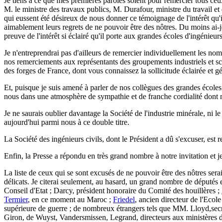
Je tiens à ce que mes premières paroles soient pour remercier tous ceu
M. le ministre des travaux publics, M. Durafour, ministre du travail e
qui eussent été désireux de nous donner ce témoignage de l'intérêt qu'il
aimablement leurs regrets de ne pouvoir être des nôtres. Du moins ai-je
preuve de l'intérêt si éclairé qu'il porte aux grandes écoles d'ingénie
Je n'entreprendrai pas d'ailleurs de remercier individuellement les nomb
nos remerciements aux représentants des groupements industriels et sci
des forges de France, dont vous connaissez la sollicitude éclairée et g
Et, puisque je suis amené à parler de nos collègues des grandes écoles,
nous dans une atmosphère de sympathie et de franche cordialité dont n
Je ne saurais oublier davantage la Société de l'industrie minérale, ni l
aujourd'hui parmi nous à ce double titre.
La Société des ingénieurs civils, dont le Président a dû s'excuser, est
Enfin, la Presse a répondu en très grand nombre à notre invitation et je
La liste de ceux qui se sont excusés de ne pouvoir être des nôtres serai
délicats. Je citerai seulement, au hasard, un grand nombre de députés e
Conseil d'Etat ; Darcy, président honoraire du Comité des houillères ;
Termier
, en ce moment au Maroc ;
Friedel
, ancien directeur de l'Ecole
supérieure de guerre ; de nombreux étrangers tels que MM. Lloyd,secrét
Giron, de Wuyst, Vandersmissen, Legrand, directeurs aux ministères de l