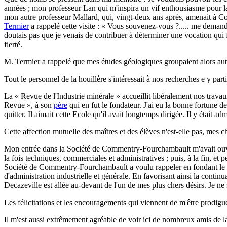
années ; mon professeur Lan qui m'inspira un vif enthousiasme pour l
mon autre professeur Mallard, qui, vingt-deux ans après, amenait à C
Termier
a rappelé cette visite : « Vous souvenez-vous ?..... me demande-
doutais pas que je venais de contribuer à déterminer une vocation qui 
fierté.
M. Termier a rappelé que mes études géologiques groupaient alors autou
Tout le personnel de la houillère s'intéressait à nos recherches e y part
La « Revue de l'Industrie minérale » accueillit libéralement nos trava
Revue », à son
père
qui en fut le fondateur. J'ai eu la bonne fortune de
quitter. Il aimait cette Ecole qu'il avait longtemps dirigée. Il y était 
Cette affection mutuelle des maîtres et des élèves n'est-elle pas, mes 
Mon entrée dans la Société de Commentry-Fourchambault m'avait ouvert
la fois techniques, commerciales et administratives ; puis, à la fin, et
Société de Commentry-Fourchambault a voulu rappeler en fondant le prix
d'administration industrielle et générale. En favorisant ainsi la conti
Decazeville est allée au-devant de l'un de mes plus chers désirs. Je n
Les félicitations et les encouragements qui viennent de m'être prodigu
Il m'est aussi extrêmement agréable de voir ici de nombreux amis de la