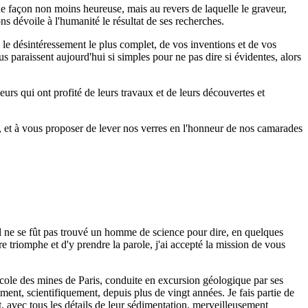
ne façon non moins heureuse, mais au revers de laquelle le graveur,
ions dévoile à l'humanité le résultat de ses recherches.
ec le désintéressement le plus complet, de vos inventions et de vos
ous paraissent aujourd'hui si simples pour ne pas dire si évidentes, alors
rs qui ont profité de leurs travaux et de leurs découvertes et
, et à vous proposer de lever nos verres en l'honneur de nos camarades
 il ne se fût pas trouvé un homme de science pour dire, en quelques
re triomphe et d'y prendre la parole, j'ai accepté la mission de vous
cole des mines de Paris, conduite en excursion géologique par ses
ent, scientifiquement, depuis plus de vingt années. Je fais partie de
, avec tous les détails de leur sédimentation, merveilleusement