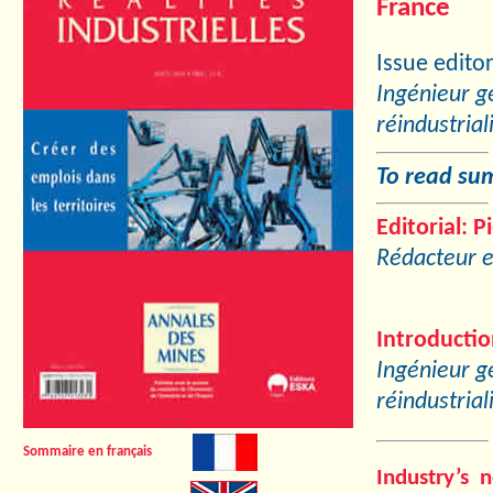
France
Issue edito
Ingénieur g
réindustrial
To read summ
Editorial:
P
Rédacteur e
Introductio
Ingénieur g
réindustrial
Sommaire en français
Industry’s 