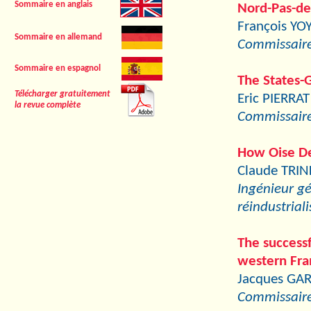
Sommaire en anglais
Nord-Pas-de
François YO
Sommaire en allemand
Commissaire 
Sommaire en espagnol
The States-G
Télécharger gratuitement
Eric PIERRAT
la revue complète
Commissaire 
How Oise De
Claude TRIN
Ingénieur g
réindustriali
The successf
western Fra
Jacques GA
Commissaire 