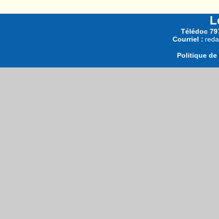
L
Télédoc 797
Courriel :
reda
Politique de