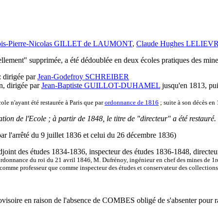
ois-Pierre-Nicolas GILLET de LAUMONT
,
Claude Hughes LELIEV
ellement" supprimée, a été dédoublée en deux écoles pratiques des mine
 dirigée par
Jean-Godefroy SCHREIBER
n, dirigée par
Jean-Baptiste GUILLOT-DUHAMEL
jusqu'en 1813, pu
cole n'ayant été restaurée à Paris que par
ordonnance de 1816
; suite à son décès en
ion de l'Ecole ; à partir de 1848, le titre de "directeur" a été restauré.
ar l'arrêté du 9 juillet 1836 et celui du 26 décembre 1836)
djoint des études 1834-1836, inspecteur des études 1836-1848, directe
rdonnance du roi du 21 avril 1846, M. Dufrénoy, ingénieur en chef des mines de 1
nt comme professeur que comme inspecteur des études et conservateur des collections
rovisoire en raison de l'absence de COMBES obligé de s'absenter pour r