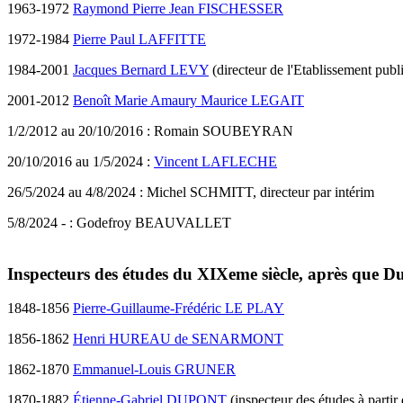
1963-1972
Raymond Pierre Jean FISCHESSER
1972-1984
Pierre Paul LAFFITTE
1984-2001
Jacques Bernard LEVY
(directeur de l'Etablissement publi
2001-2012
Benoît Marie Amaury Maurice LEGAIT
1/2/2012 au 20/10/2016 : Romain SOUBEYRAN
20/10/2016 au 1/5/2024 :
Vincent LAFLECHE
26/5/2024 au 4/8/2024 : Michel SCHMITT, directeur par intérim
5/8/2024 - : Godefroy BEAUVALLET
Inspecteurs des études du XIXeme siècle, après que Du
1848-1856
Pierre-Guillaume-Frédéric LE PLAY
1856-1862
Henri HUREAU de SENARMONT
1862-1870
Emmanuel-Louis GRUNER
1870-1882
Étienne-Gabriel DUPONT
(inspecteur des études à parti