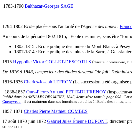
1783-1790
Balthazar-Georges SAGE
1794-1802 Ecole placée sous l'autorité de l'
Agence des mines
:
Franç
Au cours de la période 1802-1815, l'Ecole des mines, sans être "form
1802-1815 : Ecole pratique des mines du Mont-Blanc, à Pesey :
1807-1814 : Ecole pratique des mines de la Sarre, à Geisslauter
1815
Hyppolite Victor COLLET-DESCOTILS
(
directeur provisoire, l'E
De 1816 à 1848, l'inspecteur des études dirigeait "de fait" l'administrat
1816-1836
Charles-Joseph LEFROY
(La succession a été organisée p
1836-1857
Ours-Pierre-Armand PETIT-DUFRENOY
(inspecteur-a
Publié dans les ANNALES DES MINES, 1846, 4eme série tome 9, page 698 :
Par o
Guenyveau
; il est maintenu dans ses fonctions actuelles à l'Ecole des mines, ta
1857-1871
Charles Pierre Mathieu COMBES
17 août 1870-juin 1872
Gabriel Jules Étienne DUPONT
, directeur p
successeur