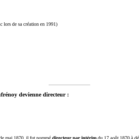
c lors de sa création en 1991)
frénoy devienne directeur :
r de mai 1870, il fut nommé
directeur par intérim
du 17 août 1870 à déb