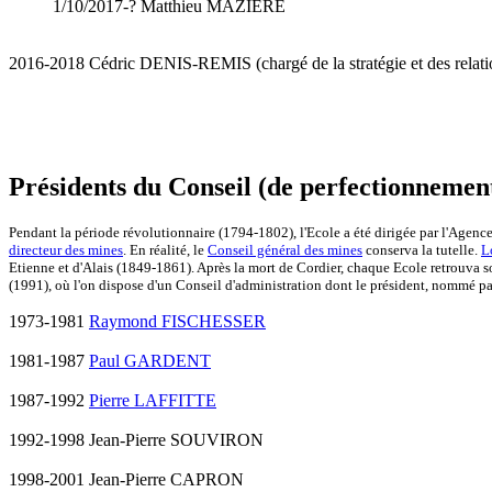
1/10/2017-? Matthieu MAZIÈRE
2016-2018 Cédric DENIS-REMIS (chargé de la stratégie et des relation
Présidents du Conseil (de perfectionnemen
Pendant la période révolutionnaire (1794-1802), l'Ecole a été dirigée par l'Agence
directeur des mines
. En réalité, le
Conseil général des mines
conserva la tutelle.
L
Etienne et d'Alais (1849-1861). Après la mort de Cordier, chaque Ecole retrouva so
(1991), où l'on dispose d'un Conseil d'administration dont le président, nommé pa
1973-1981
Raymond FISCHESSER
1981-1987
Paul GARDENT
1987-1992
Pierre LAFFITTE
1992-1998 Jean-Pierre SOUVIRON
1998-2001 Jean-Pierre CAPRON