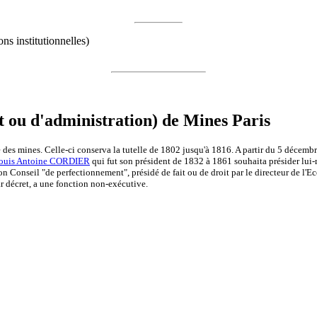
s institutionnelles)
t ou d'administration) de Mines Paris
 des mines. Celle-ci conserva la tutelle de 1802 jusqu'à 1816. A partir du 5 décembr
ouis Antoine CORDIER
qui fut son président de 1832 à 1861 souhaita présider lui-
n Conseil "de perfectionnement", présidé de fait ou de droit par le directeur de l'E
r décret, a une fonction non-exécutive.