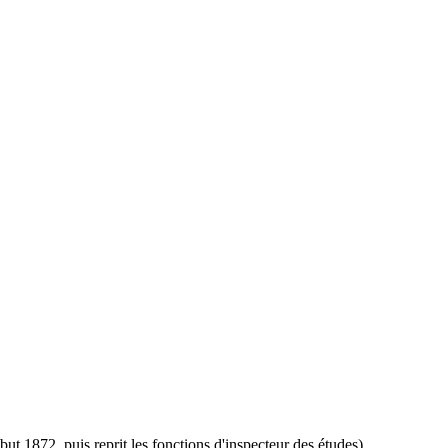
ut 1872, puis reprit les fonctions d'inspecteur des études)